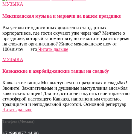
МУЗЫКА
Мексиканская музыка и мариачи на вашем празднике
Вы устали от однотипных диджеев и стандартных
корпоративов, где гости скучают уже через час? Мечтаете о
празднике, который запомнят все, но не хотите тратить время
на сложную организацию? Живое мексиканское шоу от
100artistov — это
Читать дальше
МУЗЫКА
Кавказские и азербайджанские танцы на свадьбу
Кавказские танцы Мы выступаем на праздниках и свадьбах!
Звоните! Зажигательные и душевные выступления ансамбля
кавказских танцев! Для тех, кто хочет окутать свое торжество
атмосферой настоящего Кавказа, наполненным страстью,
традициями и неподдельной красотой. Основной репертуар -
Читать дальше
Телефон (Москва)
+7 (999)877-44-90