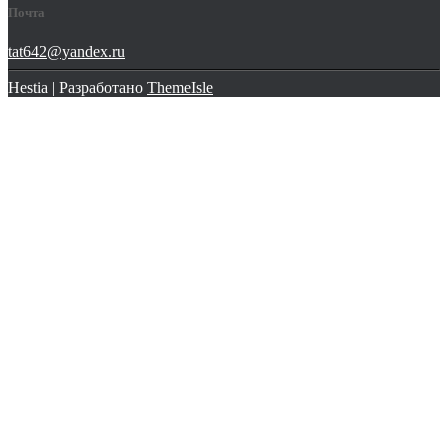
Почта
tat642@yandex.ru
Hestia | Разработано
ThemeIsle