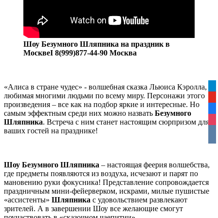
Шоу Безумного Шляпника на праздник в
МосквеI 8(999)877-44-90 Москва
«Алиса в стране чудес» - волшебная сказка Льюиса Кэролла,
tel
любимая многими людьми по всему миру. Персонажи этого
yo
произведения – все как на подбор яркие и интересные. Но
fa
самым эффектным среди них можно назвать
Безумного
ins
Шляпника
. Встреча с ним станет настоящим сюрпризом для
ваших гостей на празднике!
vko
Шоу Безумного Шляпника
– настоящая феерия волшебства,
где предметы появляются из воздуха, исчезают и парят по
мановению руки фокусника! Представление сопровождается
праздничным мини-фейерверком, искрами, милые пушистые
«ассистенты»
Шляпника
с удовольствием развлекают
зрителей. А в завершении Шоу все желающие смогут
поучаствовать в «сказочном чаепитии».