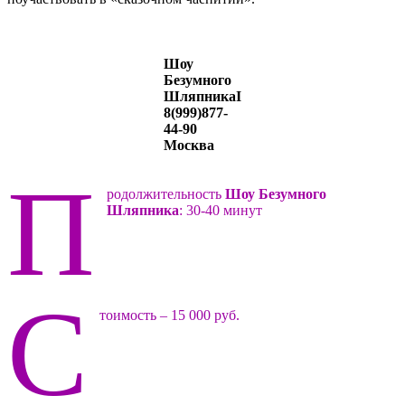
Шоу
Безумного
ШляпникаI
8(999)877-
44-90
Москва
П
родолжительность
Шоу Безумного
Шляпника
: 30-40 минут
С
тоимость – 15 000 руб.