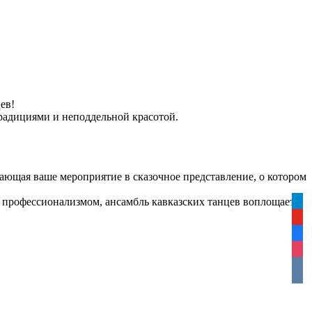
ев!
традициями и неподдельной красотой.
ающая ваше мероприятие в сказочное представление, о котором
 профессионализмом, ансамбль кавказских танцев воплощает
tele
yout
face
inst
vkon