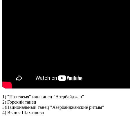
1) "Наз елемя" или танец "Азербайджан"
2) Горский танец
3)Национальный танец "Азербайджанские ритмы"
4) Вынос Шах-плова