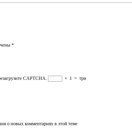
ечены
*
ерезагрузите CAPTCHA.
×
1
=
три
ения о новых комментариях в этой теме