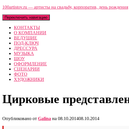
100artistov.ru — артисты на свадьбу, корпоратив, день рождения
Переключить навигацию
КОНТАКТЫ
О КОМПАНИИ
ВЕДУЩИЕ
ПОД-КЛЮЧ
ДРЕССУРА
МУЗЫКА
ШОУ
ОФОРМЛЕНИЕ
СЦЕНАРИИ
ФОТО
ХУДОЖНИКИ
Цирковые представле
Опубликовано от
Galina
на
08.10.2014
08.10.2014