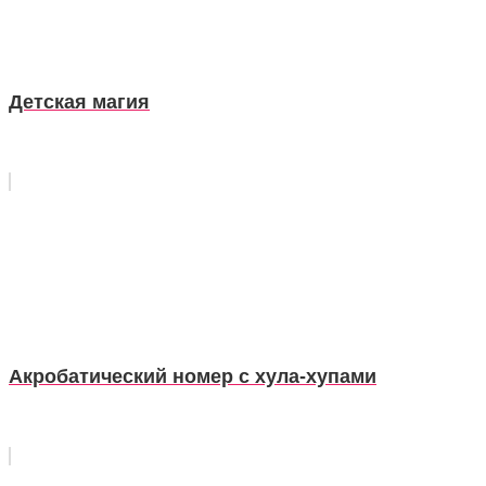
Детская магия
Акробатический номер с хула-хупами