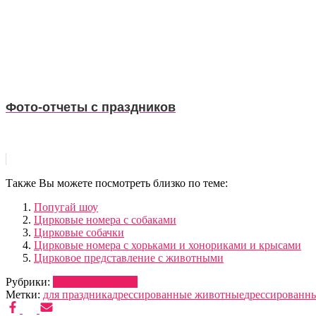
Фото-отчеты с праздников
Также Вы можете посмотреть близко по теме:
Попугай шоу
Цирковые номера с собаками
Цирковые собачки
Цирковые номера с хорьками и хонориками и крысами
Цирковое представление с животными
Рубрики:
ДРЕССУРА
ШОУ
Метки:
для праздника
дрессированные животные
дрессированн