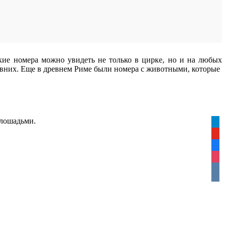
кие номера можно увидеть не только в цирке, но и на любых
евних. Еще в древнем Риме были номера с животными, которые
 лошадьми.
tele
yout
face
inst
vkon