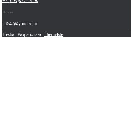
+7 (999)877-44-90
Почта
tat642@yandex.ru
Hestia | Разработано
ThemeIsle