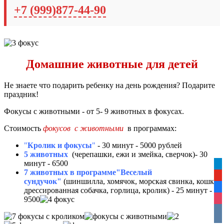
+7 (999)877-44-90
Домашние животные для детей
Не знаете что подарить ребенку на день рождения? Подарите
праздник!
Фокусы с животными - от 5- 9 животных в фокусах.
Стоимость
фокусов с животными
в программах:
"
Кролик и фокусы
"
- 30 минут - 5000 рублей
5 животных
(черепашки, ежи и змейка, сверчок)- 30
минут - 6500
tel
7 животных в программе"Веселый
yo
сундучок"
(шиншилла, хомячок, морская свинка, кошка,
fa
дрессированная собачка, горлица, кролик) - 25 минут -
9500
ins
vko