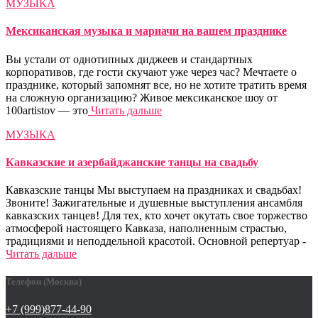
МУЗЫКА
Мексиканская музыка и мариачи на вашем празднике
Вы устали от однотипных диджеев и стандартных
корпоративов, где гости скучают уже через час? Мечтаете о
празднике, который запомнят все, но не хотите тратить время
на сложную организацию? Живое мексиканское шоу от
100artistov — это
Читать дальше
МУЗЫКА
Кавказские и азербайджанские танцы на свадьбу
Кавказские танцы Мы выступаем на праздниках и свадьбах!
Звоните! Зажигательные и душевные выступления ансамбля
кавказских танцев! Для тех, кто хочет окутать свое торжество
атмосферой настоящего Кавказа, наполненным страстью,
традициями и неподдельной красотой. Основной репертуар -
Читать дальше
Телефон (Москва)
+7 (999)877-44-90