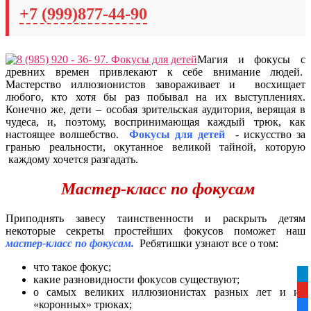
+7 (999)877-44-90
Магия и фокусы с
древних времен привлекают к себе внимание людей.
Мастерство иллюзионистов завораживает и восхищает
любого, кто хотя бы раз побывал на их выступлениях.
Конечно же, дети – особая зрительская аудитория, верящая в
чудеса, и, поэтому, воспринимающая каждый трюк, как
настоящее волшебство.
Фокусы для детей
- искусство за
гранью реальности, окутанное великой тайной, которую
каждому хочется разгадать.
Мастер-класс по фокусам
Приподнять завесу таинственности и раскрыть детям
некоторые секреты простейших фокусов поможет наш
мастер-класс по фокусам.
Ребятишки узнают все о том:
что такое фокус;
tel
какие разновидности фокусов существуют;
о самых великих иллюзионистах разных лет и их
yo
«коронных» трюках;
fa