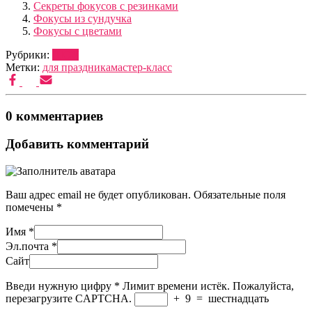
Секреты фокусов с резинками
Фокусы из сундучка
Фокусы с цветами
Рубрики:
ШОУ
Метки:
для праздника
мастер-класс
0 комментариев
Добавить комментарий
Ваш адрес email не будет опубликован.
Обязательные поля
помечены
*
Имя
*
Эл.почта
*
Сайт
Введи нужную цифру
*
Лимит времени истёк. Пожалуйста,
перезагрузите CAPTCHA.
+
9
=
шестнадцать