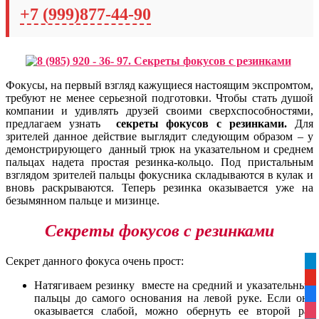
+7 (999)877-44-90
Фокусы, на первый взгляд кажущиеся настоящим экспромтом,
требуют не менее серьезной подготовки. Чтобы стать душой
компании и удивлять друзей своими сверхспособностями,
предлагаем узнать
секреты фокусов с резинками.
Для
зрителей данное действие выглядит следующим образом – у
демонстрирующего данный трюк на указательном и среднем
пальцах надета простая резинка-кольцо. Под пристальным
взглядом зрителей пальцы фокусника складываются в кулак и
вновь раскрываются. Теперь резинка оказывается уже на
безымянном пальце и мизинце.
Секреты фокусов с резинками
Секрет данного фокуса очень прост:
tel
yo
Натягиваем резинку вместе на средний и указательный
fa
пальцы до самого основания на левой руке. Если она
оказывается слабой, можно обернуть ее второй раз
ins