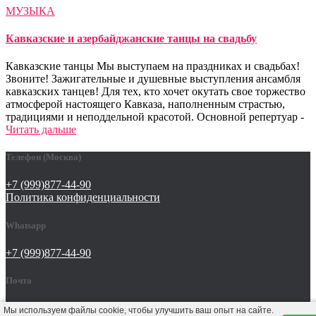
МУЗЫКА
Кавказские и азербайджанские танцы на свадьбу
Кавказские танцы Мы выступаем на праздниках и свадьбах!
Звоните! Зажигательные и душевные выступления ансамбля
кавказских танцев! Для тех, кто хочет окутать свое торжество
атмосферой настоящего Кавказа, наполненным страстью,
традициями и неподдельной красотой. Основной репертуар -
Читать дальше
Телефон (Москва)
+7 (999)877-44-90
Политика конфиденциальности
Whatsapp
+7 (999)877-44-90
Почта
tat642@yandex.ru
Мы используем файлы cookie, чтобы улучшить ваш опыт на сайте.