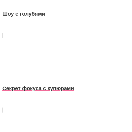
Шоу с голубями
Секрет фокуса с купюрами