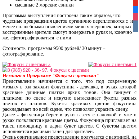
yo
смешные 2 морские свинки
fa
Программа выступления построена таким образом, что
ins
чудесные превращения цветов органично переплетаются с не
vko
менее волшебными появлениями милых зверюшек, которых
восторженные зрители смогут подержать в руках и, конечно
же, сфотографироваться с ними.
Стоимость программы 9500 рублей/ 30 минут +
фотографирование.
Немного о Программе "Фокусы с цветами"
Представление начинается с того, что под современную
музыку в зал заходит фокусница - девушка, в руках которой
красивые длинные платки ярких тонов. Она танцует с
платками по сцене и искусно вытаскивает букеты разных
цветов из платков. Букеты красивых цветов фокусница
раскладывает по всей сцене, что позволяет украсить сцену.
Далее - фокусница берет в руки газету с палочкой и уже в
руках появляются красивые цветы. Фокусница приглашает на
танец помощницу и дарит букет цветов. С букетом цветом
исполняется красивый танец для зрителей.
Очень оригинальное представление получается с картиной, на