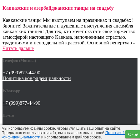
Кавказские и азербайджанские танцы на свадьбу
Кавказские танцы Мы выступаем на праздниках и свадьбах!
Звоните! Зажигательные и душевные выступления ансамбля
кавказских танцев! Для тех, кто хочет окутать свое торжество
атмосферой настоящего Кавказа, наполненным страстью,
традициями и неподдельной красотой. Основной репертуар -
Читать дальше
Телефон (Москва)
+7 (999)877-44-90
Политика конфиденциальности
Whatsapp
+7 (999)877-44-90
Почта
tat642@yandex.ru
Мы используем файлы cookie, чтобы улучшить ваш опыт на сайте.
Продолжая использовать сайт, вы соглашаетесь с нашей
Политикой
Окей
конфиденциальности
и использованием файлов cookie.
Hestia | Разработано
ThemeIsle