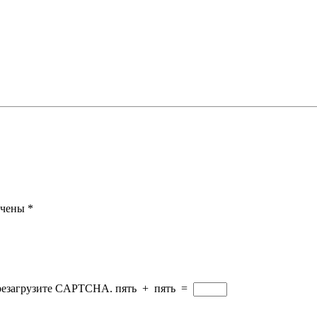
ечены
*
ерезагрузите CAPTCHA.
пять
+
пять
=