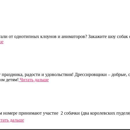
тали от однотипных клоунов и аниматоров? Закажите шоу собак 
ше
праздника, радости и удовольствия! Дрессировщики – добрые, о
им детям!
Читать дальше
ом номере принимают участие 2 собачки (два королевских пуделя
тать дальше