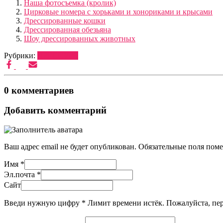
Наша фотосъемка (кролик)
Цирковые номера с хорьками и хонориками и крысами
Дрессированные кошки
Дрессированная обезьяна
Шоу дрессированных животных
Рубрики:
ДРЕССУРА
0 комментариев
Добавить комментарий
Ваш адрес email не будет опубликован.
Обязательные поля пом
Имя
*
Эл.почта
*
Сайт
Введи нужную цифру
*
Лимит времени истёк. Пожалуйста, п