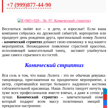
+7 (999)877-44-90
Веселиться любят все – и дети, и взрослые! Если ваша
компания собралась на дружеский сабантуй, корпоратив или
празднует день рождения друга, оригинальный номер Лолита
-
комический стриптиз
добавит свою изюминку в ход вашего
мероприятия.
Неожиданное появление страстной красотки,
исполняющей зажигательный танец, заставит улыбнуться
даже самого серьезного из гостей.
Комический стриптиз
Вся соль в том, что наша Лолита - это не обычная девушка-
танцовщица, приглашенная на праздничное мероприятие, а
актер, спрятавшийся внутри большого надувного костюма
соблазнительной красавицы. Наша Лолита танцует ничуть не
tel
хуже всех профессионалов вместе взятых, а даже в сотни раз
лучше.
Комический стриптиз –
замечательный номер,
yo
который подарит всем массу позитивных эмоций и
fa
прекрасное настроение.