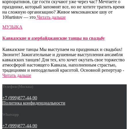
корпоративов, где гости скучают уже через час? Мечтаете о
празднике, который запомнят все, но не хотите тратить время
на сложную организацию? Живое мексиканское шоу от
100artistov — это
Читать дальше
МУЗЫКА
Кавказские и азербайджанские танцы на свадьбу
Кавказские танцы Мы выступаем на праздниках и свадьбах!
Звоните! Зажигательные и душевные выступления ансамбля
кавказских танцев! Для тех, кто хочет окутать свое торжество
атмосферой настоящего Кавказа, наполненным страстью,
традициями и неподдельной красотой. Основной репертуар -
Читать дальше
Телефон (Москва)
+7 (999)877-44-90
Политика конфиденциальности
Whatsapp
+7 (999)877-44-90