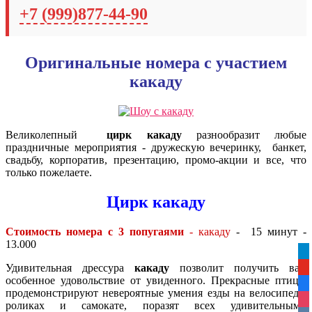
+7 (999)877-44-90
Оригинальные номера с участием
какаду
Великолепный
цирк какаду
разнообразит любые
праздничные мероприятия - дружескую вечеринку, банкет,
свадьбу, корпоратив, презентацию, промо-акции и все, что
только пожелаете.
Цирк какаду
Стоимость номер
а с 3 попугаям
и
- какаду
- 15 минут -
13.000
tel
Удивительная дрессура
какаду
позволит получить вам
yo
особенное удовольствие от увиденного. Прекрасные птицы
fa
продемонстрируют невероятные умения езды на велосипеде,
ins
роликах и самокате, поразят всех удивительными