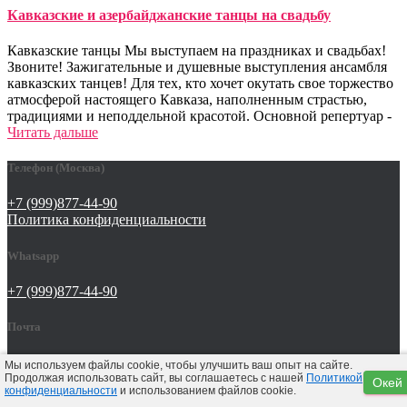
Кавказские и азербайджанские танцы на свадьбу
Кавказские танцы Мы выступаем на праздниках и свадьбах!
Звоните! Зажигательные и душевные выступления ансамбля
кавказских танцев! Для тех, кто хочет окутать свое торжество
атмосферой настоящего Кавказа, наполненным страстью,
традициями и неподдельной красотой. Основной репертуар -
Читать дальше
Телефон (Москва)
+7 (999)877-44-90
Политика конфиденциальности
Whatsapp
+7 (999)877-44-90
Почта
tat642@yandex.ru
Мы используем файлы cookie, чтобы улучшить ваш опыт на сайте.
Продолжая использовать сайт, вы соглашаетесь с нашей
Политикой
Окей
конфиденциальности
и использованием файлов cookie.
Hestia | Разработано
ThemeIsle