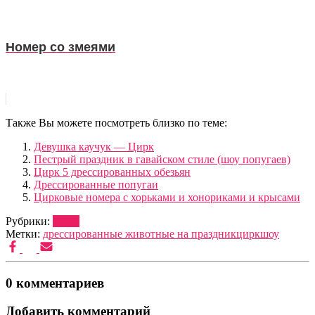
Номер со змеями
Также Вы можете посмотреть близко по теме:
Девушка каучук — Цирк
Пестрый праздник в гавайском стиле (шоу попугаев)
Цирк 5 дрессированных обезьян
Дрессированные попугаи
Цирковые номера с хорьками и хонориками и крысами
Рубрики:
ШОУ
Метки:
дрессированные животные на праздник
цирк
шоу
0 комментариев
Добавить комментарий