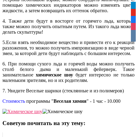
помощью химических индикаторов можно изменять цвета
tel
жидкости, а затем возвращать их оттенок обратно.
yo
fa
4. Также дети будут в восторге от горячего льда, который
также можно получить опытным путем. Из такого льда можно
ins
делать скульптуры!
vko
5.Если взять необходимое вещество и привести его к реакции
разложения, то можно получить импровизацию в виде черной
змеи, за которой дети будут наблюдать с большим интересом.
6. При помощи сухого льда и горячей воды можно получить
столб белого дыма и маленький фейерверк. Такое
занимательное
химическое шоу
будет интересно не только
маленьким зрителям, но и их родителям.
7. Увидите Веселые шарики (стеклянные и из полимеров)
Стоимость
программы "
Веселая химия
" - 1 час - 10.000
Советую почитать на эту тему: