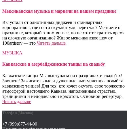
Мексиканская музыка и мариачи на вашем празднике
Вы устали от однотипных диджеев и стандартных
корпоративов, где гости скучают уже через час? Мечтаете о
празднике, который запомнят все, но не хотите тратить время
на сложную организацию? Живое мексиканское шоу от
100artistov — это
Читать дальше
МУЗЫКА
Кавказские и азербайджанские танцы на свадьбу
Кавказские танцы Мы выступаем на праздниках и свадьбах!
Звоните! Зажигательные и душевные выступления ансамбля
кавказских танцев! Для тех, кто хочет окутать свое торжество
атмосферой настоящего Кавказа, наполненным страстью,
традициями и неподдельной красотой. Основной репертуар -
Читать дальше
Телефон (Москва)
+7 (999)877-44-90