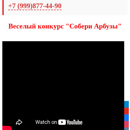
+7 (999)877-44-90
Веселый конкурс "Собери Арбузы"
tel
yo
fa
ins