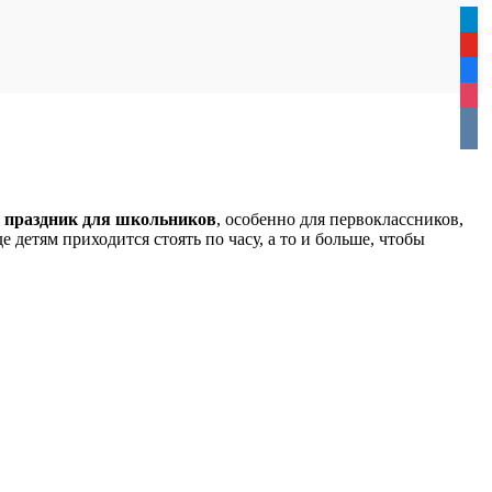
tele
yout
face
inst
vkon
т
праздник для школьников
, особенно для первоклассников,
е детям приходится стоять по часу, а то и больше, чтобы