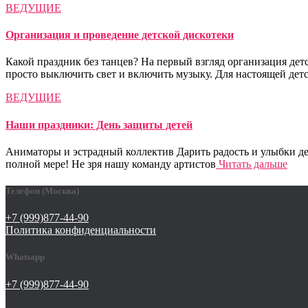
ВЕДУЩИЕ
Организация и проведение детской дискотеки
Какой праздник без танцев? На первый взгляд организация дет
просто выключить свет и включить музыку. Для настоящей дет
ВЕДУЩИЕ
Наши праздники: День защиты детей
Аниматоры и эстрадный коллектив Дарить радость и улыбки де
полной мере! Не зря нашу команду артистов
Читать дальше
Телефон (Москва)
+7 (999)877-44-90
Политика конфиденциальности
Whatsapp
+7 (999)877-44-90