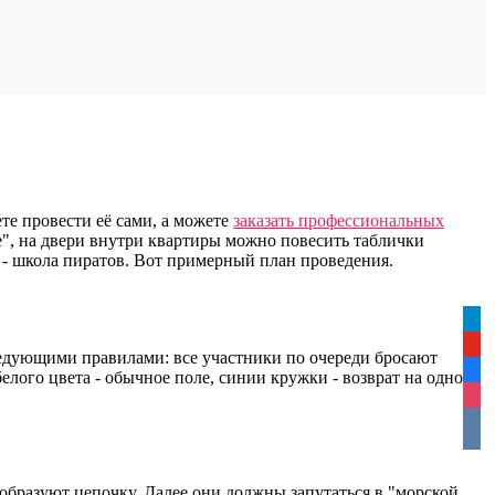
те провести её сами, а можете
заказать профессиональных
ere", на двери внутри квартиры можно повесить таблички
я - школа пиратов. Вот примерный план проведения.
tele
yout
следующими правилами: все участники по очереди бросают
face
елого цвета - обычное поле, синии кружки - возврат на одно
inst
vkon
 образуют цепочку. Далее они должны запутаться в "морской