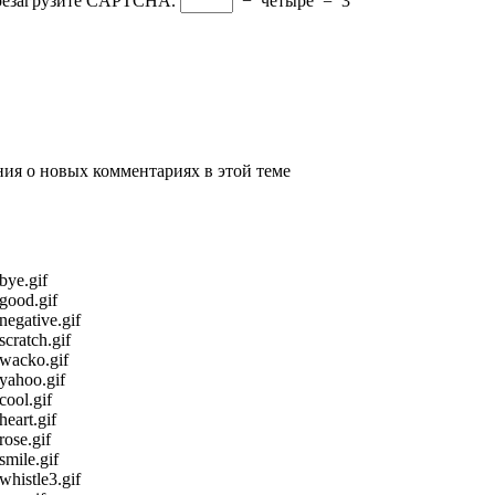
ерезагрузите CAPTCHA.
−
четыре
=
3
ения о новых комментариях в этой теме