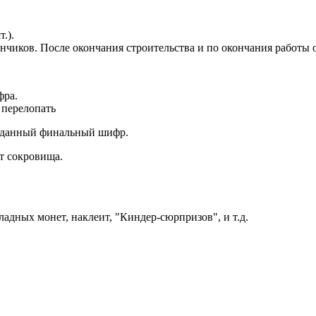
.).
канчиков. После окончания строительства и по окончания работы 
фра.
 перелопать
гожданный финальный шифр.
т сокровища.
адных монет, наклеит, "Киндер-сюрпризов", и т.д.