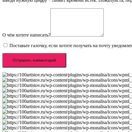
Введи нужную цифру
*
Лимит времени истёк. Пожалуйста, п
О чём хотите написать?
Поставьте галочку, если хотите получать на почту уведомл