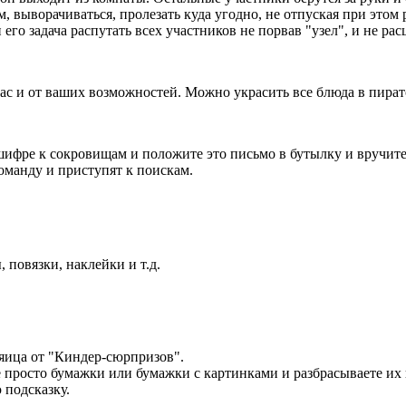
м, выворачиваться, пролезать куда угодно, не отпуская при этом 
его задача распутать всех участников не порвав "узел", и не рас
 и от ваших возможностей. Можно украсить все блюда в пиратско
шифре к сокровищам и положите это письмо в бутылку и вручите 
оманду и приступят к поискам.
 повязки, наклейки и т.д.
 яица от "Киндер-сюрпризов".
е просто бумажки или бумажки с картинками и разбрасываете их 
 подсказку.