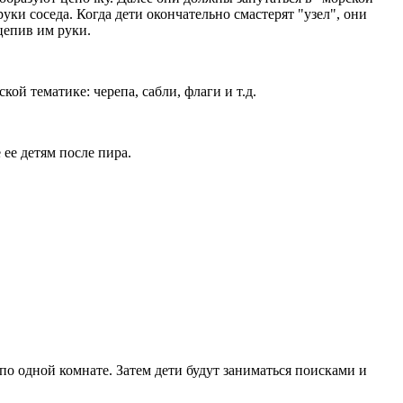
руки соседа. Когда дети окончательно смастерят "узел", они
цепив им руки.
й тематике: черепа, сабли, флаги и т.д.
ее детям после пира.
по одной комнате. Затем дети будут заниматься поисками и