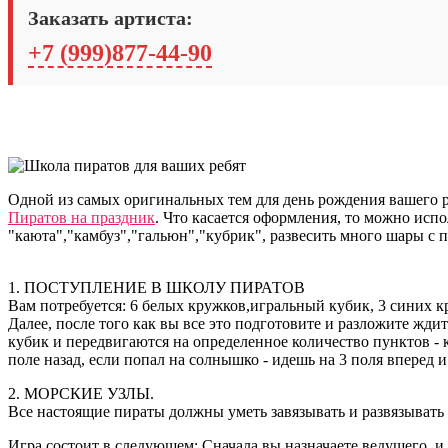
Заказать артиста:
+7 (999)877-44-90
Одной из самых оригинальных тем для день рождения вашего р
Пиратов на праздник
. Что касается оформления, то можно испо
"каюта","камбуз","гальюн","кубрик", развесить много шары с 
1. ПОСТУПЛЕНИЕ В ШКОЛУ ПИРАТОВ
Вам потребуется: 6 белых кружков,игральный кубик, 3 синих к
Далее, после того как вы все это подготовите и разложите жд
кубик и передвигаются на определенное количество пунктов - к
поле назад, если попал на солнышко - идешь на 3 поля вперед и
2. МОРСКИЕ УЗЛЫ.
Все настоящие пираты должны уметь завязывать и развязывать 
Игра состоит в следующем: Сначала вы назначаете ведущего, и