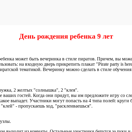
День рождения ребенка 9 лет
ебенка может быть вечеринка в стиле пиратов. Причем, вы може
льзовать: на входную дверь прикрепить плакат "Pirate party is h
пиратской тематикой. Вечеринку можно сделать в стиле обучени
ружка, 2 желтых "солнышка", 2 "клея".
ите ваших гостей. Когда они придут, вы им предложите игру со 
акое выпадет. Участники могут попасть на 4 типа полей: круги б
 "клей" - пропускаешь ход, "расклеиваешься".
узлы.
 он выходит из комнаты. Остальные участники берутся за руки и