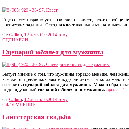
Еще совсем недавно услышав слово –
квест
, кто-то вообще н
логических заданий. Сегодня
квест
шагнул из-за компьютерны
От
Galina
,
12 лет
30.10.2014
тому
СЦЕНАРИИ
Сценарий юбилея для мужчины
Бытует мнение о том, что мужчины гораздо меньше, чем жен
все же от праздников нам никуда не деться, и когда «настиг
составить
сценарий юбилея для мужчины.
Можно обратитьс
индивидуальный
сценарий юбилея для мужчины.
(далее…)
От
Galina
,
12 лет
26.10.2014
тому
ОФОРМЛЕНИЕ
Гангстерская свадьба