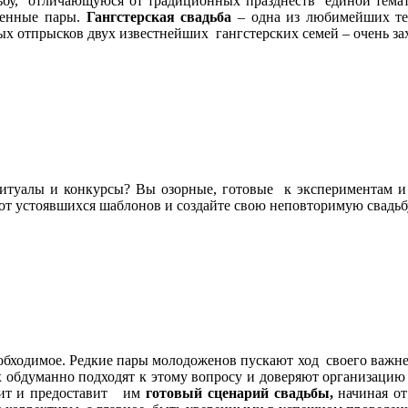
ьбу, отличающуюся от традиционных празднеств единой темат
ленные пары.
Гангстерская свадьба
– одна из любимейших те
мых отпрысков двух известнейших гангстерских семей – очень 
 ритуалы и конкурсы? Вы озорные, готовые к экспериментам 
е от устоявшихся шаблонов и создайте свою неповторимую свадь
еобходимое. Редкие пары молодоженов пускают ход своего важн
х обдуманно подходят к этому вопросу и доверяют организацию
вит и предоставит им
готовый сценарий свадьбы,
начиная от