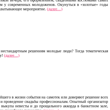
икой вечера, его оформлением, свадебными костюмами самих
м у современных молодоженов. Окунуться в «золотые» годы
захватывающее мероприятие.
(далее…)
и нестандартным решениям молодые люди? Тогда тематическая
бу!
(далее…)
ейшего в жизни события на самотек или доверяют решение всех
 и проведение свадьбы профессионалам. Опытный организатор
 выкупа невесты и до прощального аккорда в банкетном зале,