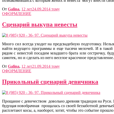
познакомившись с которым жених и невеста могут внести свои
От
Galina
,
12 лет
24.09.2014
тому
ОФОРМЛЕНИЕ
Сценарий выкупа невесты
Много сил всегда уходит на предсвадебную подготовку. Нельз
найти ведущего программы и еще тысячи мелочей. И в такой 
рядом с невестой посадим младшего брата или сестричку, буд
самотек, но и сделать из него веселое красочное представление
От
Galina
,
12 лет
21.09.2014
тому
ОФОРМЛЕНИЕ
Прикольный сценарий девичника
Прощание с девичеством довольно древняя традиция на Руси. 
будущая новобрачная прощалась со своей беззаботной девичье
расплетают косы, а, наоборот, хотят, чтобы это событие прошл