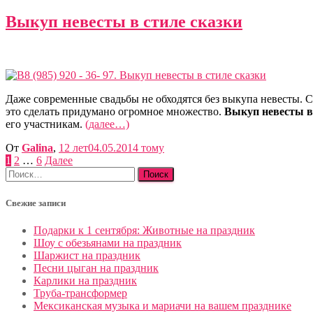
Выкуп невесты в стиле сказки
Даже современные свадьбы не обходятся без выкупа невесты. 
это сделать придумано огромное множество.
Выкуп невесты в 
его участникам.
(далее…)
От
Galina
,
12 лет
04.05.2014
тому
Пагинация
1
2
…
6
Далее
Найти:
записей
Свежие записи
Подарки к 1 сентября: Животные на праздник
Шоу с обезьянами на праздник
Шаржист на праздник
Песни цыган на праздник
Карлики на праздник
Труба-трансформер
Мексиканская музыка и мариачи на вашем празднике