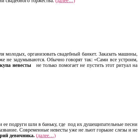
ии свадебного торжества.
(далее…)
ля молодых, организовать свадебный банкет. Заказать машины,
же не задумываются. Обычно говорят так: «Сами все устроим,
купа невесты
не только помогает не пустить этот ритуал на
и ее подруги шли в баньку, где под их душещипательные песни
азвание. Современные невесты уже не льют горькие слезы и не
рий девичника.
(далее…)