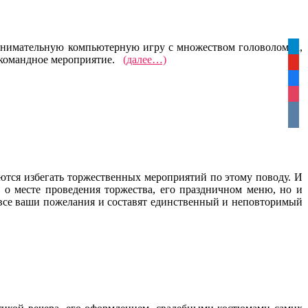
е занимательную компьютерную игру с множеством головоломок,
tele
е командное мероприятие.
(далее…)
yout
face
inst
vkon
тся избегать торжественных мероприятий по этому поводу. И
ко о месте проведения торжества, его праздничном меню, но и
все ваши пожелания и составят единственный и неповторимый