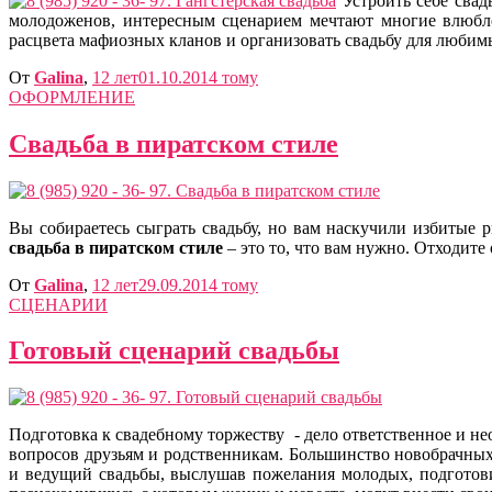
Устроить себе свад
молодоженов, интересным сценарием мечтают многие влюб
расцвета мафиозных кланов и организовать свадьбу для люби
От
Galina
,
12 лет
01.10.2014
тому
ОФОРМЛЕНИЕ
Свадьба в пиратском стиле
Вы собираетесь сыграть свадьбу, но вам наскучили избитые
свадьба в пиратском стиле
– это то, что вам нужно. Отходит
От
Galina
,
12 лет
29.09.2014
тому
СЦЕНАРИИ
Готовый сценарий свадьбы
Подготовка к свадебному торжеству - дело ответственное и н
вопросов друзьям и родственникам. Большинство новобрачны
и ведущий свадьбы, выслушав пожелания молодых, подгото