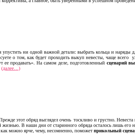
 коррективы, а главное, быть уверенными в успешном проведен
я упустить ни одной важной детали: выбрать кольца и наряды д
суете о том, как будет проходить выкуп невесты, чаще всего у
ут ее продавать». На самом деле, подготовленный
сценарий вы
.
(далее…)
Прежде этот обряд выглядел очень тоскливо и грустно. Невеста 
й жизнью. В наши дни от старинного обряда осталось лишь его н
о как можно ярче, чему, несомненно, поможет
прикольный сцена