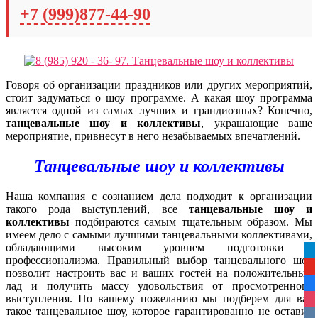
+7 (999)877-44-90
Говоря об организации праздников или других мероприятий,
стоит задуматься о шоу программе. А какая шоу программа
является одной из самых лучших и грандиозных? Конечно,
танцевальные шоу и коллективы
, украшающие ваше
мероприятие, привнесут в него незабываемых впечатлений.
Танцевальные шоу и коллективы
Наша компания с сознанием дела подходит к организации
такого рода выступлений, все
танцевальные шоу и
коллективы
подбираются самым тщательным образом. Мы
имеем дело с самыми лучшими танцевальными коллективами,
обладающими высоким уровнем подготовки и
tel
профессионализма. Правильный выбор танцевального шоу
yo
позволит настроить вас и ваших гостей на положительный
лад и получить массу удовольствия от просмотренного
fa
выступления. По вашему пожеланию мы подберем для вас
ins
такое танцевальное шоу, которое гарантированно не оставит