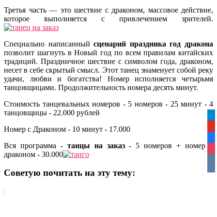
Третья часть — это шествие с драконом, массовое действие,
которое выполняется с привлечением зрителей.
Специально написанный
сценарий праздника год дракона
позволит шагнуть в Новый год по всем правилам китайских
традиций. Праздничное шествие с символом года, драконом,
несет в себе скрытый смысл. Этот танец знаменует собой реку
удачи, любви и богатства! Номер исполняется четырьмя
танцовщицами. Продолжительность номера десять минут.
Стоимость танцевальных номеров - 5 номеров - 25 минут - 4
танцовщицы - 22.000 рублей
tel
yo
Номер с Драконом - 10 минут - 17.000
fa
Вся программа -
танцы на заказ
- 5 номеров + номер с
ins
драконом - 30.000
vko
Советую почитать на эту тему: