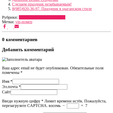
Сделаем праздник незабываемым!
8(985)920-36-97. Праздник в цыганском стиле
Рубрики:
МУЗЫКА
ОФОРМЛЕНИЕ
Метки:
vip-номер
0 комментариев
Добавить комментарий
Ваш адрес email не будет опубликован.
Обязательные поля
помечены
*
Имя
*
Эл.почта
*
Сайт
Введи нужную цифру
*
Лимит времени истёк. Пожалуйста,
перезагрузите CAPTCHA.
восемь
−
=
7