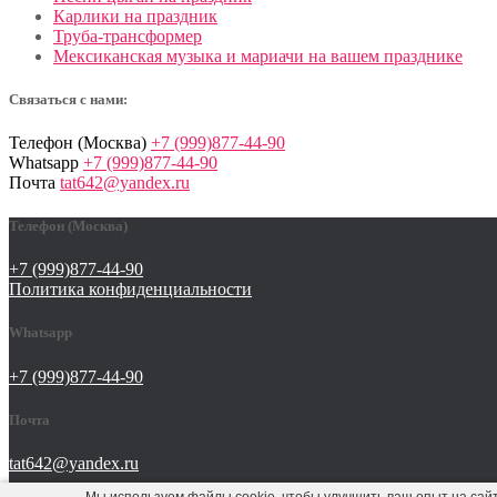
Карлики на праздник
Труба-трансформер
Мексиканская музыка и мариачи на вашем празднике
Связаться с нами:
Телефон (Москва)
+7 (999)877-44-90
Whatsapp
+7 (999)877-44-90
Почта
tat642@yandex.ru
Телефон (Москва)
+7 (999)877-44-90
Политика конфиденциальности
Whatsapp
+7 (999)877-44-90
Почта
tat642@yandex.ru