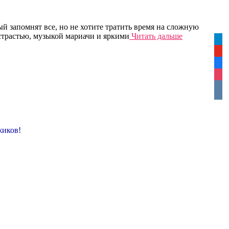
ый запомнят все, но не хотите тратить время на сложную
страстью, музыкой мариачи и яркими
Читать дальше
tele
yout
face
inst
vkon
жиков!