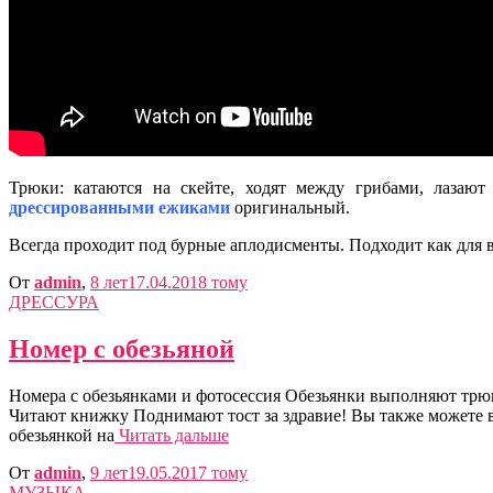
Трюки: катаются на скейте, ходят между грибами, лазают
дрессированными ежиками
оригинальный.
Всегда проходит под бурные аплодисменты. Подходит как для 
От
admin
,
8 лет
17.04.2018
тому
ДРЕССУРА
Номер с обезьяной
Номера с обезьянками и фотосессия Обезьянки выполняют трюк
Читают книжку Поднимают тост за здравие! Вы также можете 
обезьянкой на
Читать дальше
От
admin
,
9 лет
19.05.2017
тому
МУЗЫКА