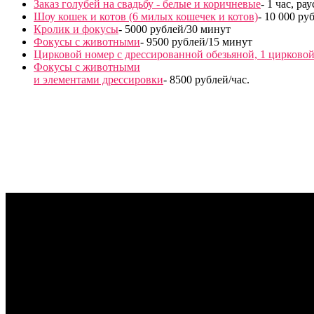
Заказ голубей на свадьбу - белые и коричневые
- 1 час, р
Шоу кошек и котов (6 милых кошечек и котов)
- 10 000 ру
Кролик и фокусы
- 5000 рублей/30 минут
Фокусы с животными
- 9500 рублей/15 минут
Цирковой номер с дрессированной обезьяной, 1 цирково
Фокусы с животными
и элементами дрессировки
- 8500 рублей/час.