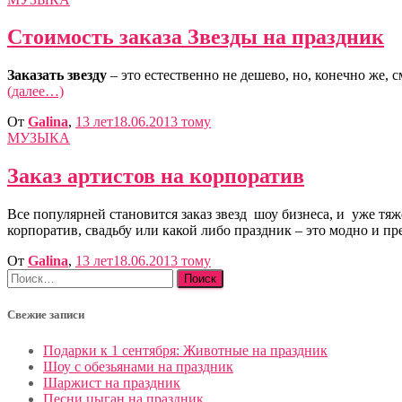
Стоимость заказа Звезды на праздник
Заказать звезду
– это естественно не дешево, но, конечно же, 
(далее…)
От
Galina
,
13 лет
18.06.2013
тому
МУЗЫКА
Заказ артистов на корпоратив
Все популярней становится заказ звезд шоу бизнеса, и уже тя
корпоратив, свадьбу или какой либо праздник – это модно и п
От
Galina
,
13 лет
18.06.2013
тому
Найти:
Свежие записи
Подарки к 1 сентября: Животные на праздник
Шоу с обезьянами на праздник
Шаржист на праздник
Песни цыган на праздник