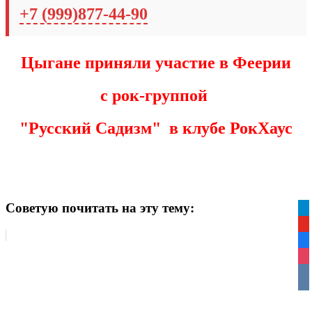
+7 (999)877-44-90
Цыгане приняли участие в Феерии
с рок-группой
"Русский Садизм" в клубе РокХаус
Советую почитать на эту тему:
tel
yo
fa
ins
vko