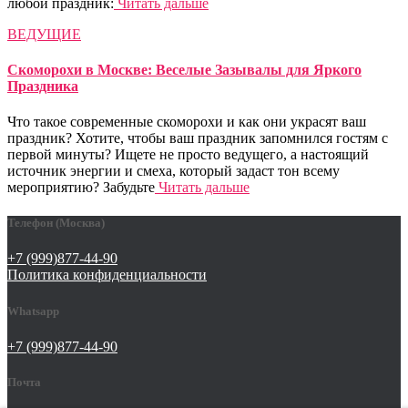
любой праздник:
Читать дальше
ВЕДУЩИЕ
Скоморохи в Москве: Веселые Зазывалы для Яркого
Праздника
Что такое современные скоморохи и как они украсят ваш
праздник? Хотите, чтобы ваш праздник запомнился гостям с
первой минуты? Ищете не просто ведущего, а настоящий
источник энергии и смеха, который задаст тон всему
мероприятию? Забудьте
Читать дальше
Телефон (Москва)
+7 (999)877-44-90
Политика конфиденциальности
Whatsapp
+7 (999)877-44-90
Почта