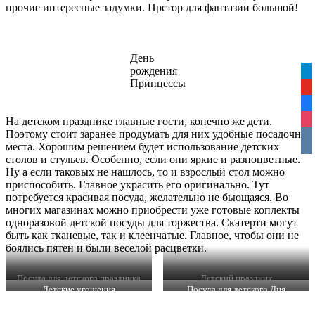
прочие интересные задумки. Прстор для фантазии большой!
День
рождения
tel
Принцессы
yo
fa
На детском празднике главные гости, конечно же дети.
ins
Поэтому стоит заранее продумать для них удобные посадочны
vko
места. Хорошим решением будет использование детских
столов и стульев. Особенно, если они яркие и разноцветные.
Ну а если таковых не нашлось, то и взрослый стол можно
приспособить. Главное украсить его оригинально. Тут
потребуется красивая посуда, желательно не бьющаяся. Во
многих магазинах можно приобрести уже готовые коплекты
одноразовой детской посуды для торжества. Скатерти могут
быть как тканевые, так и клеенчатые. Главное, чтобы они не
боялись пятен и были веселой расцветки.
Посуда для детского праздника
Детский праздник
Детские угощения
Посуда для детского Дня
рождения