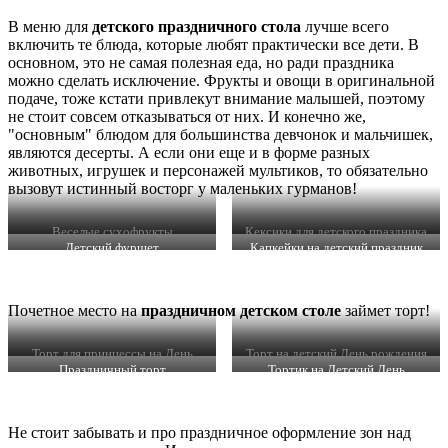
В меню для
детского праздничного стола
лучше всего
включить те блюда, которые любят практически все дети. В
основном, это не самая полезная еда, но ради праздника
можно сделать исключение. Фрукты и овощи в оригинальной
подаче, тоже кстати привлекут внимание малышей, поэтому
не стоит совсем отказываться от них. И конечно же,
"основным" блюдом для большинства девчонок и мальчишек,
являются десерты. А если они еще и в форме разных
животных, игрушек и персонажей мультиков, то обязательно
вызовут истинный восторг у маленьких гурманов!
Веселые сухофрукты
Кексики для детского праздника
Детский фуршет
Капкейки на детский праздник
Почетное место на
праздничном детском столе
займет торт!
Торт для принцессы на День
Торт на детский День рождения
рождения
Праздничный торт
Тортик на Детский День
рождения
Не стоит забывать и про праздничное оформление зон над