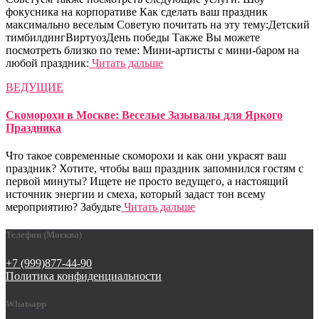
фокусника на корпоративе Как сделать ваш праздник
максимально веселым Советую почитать на эту тему:Детский
тимбилдингВиртуозДень победы Также Вы можете
посмотреть близко по теме: Мини-артисты с мини-баром на
любой праздник:
Читать дальше
ВЕДУЩИЕ
Скоморохи в Москве: Веселые Зазывалы для Яркого
Праздника
Что такое современные скоморохи и как они украсят ваш
праздник? Хотите, чтобы ваш праздник запомнился гостям с
первой минуты? Ищете не просто ведущего, а настоящий
источник энергии и смеха, который задаст тон всему
мероприятию? Забудьте
Читать дальше
Телефон (Москва)
+7 (999)877-44-90
Политика конфиденциальности
Whatsapp