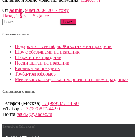
От
admin
,
9 лет
26.04.2017
тому
Пагинация
Назад
1
2
3
…
5
Далее
Найти:
записей
Свежие записи
Подарки к 1 сентября: Животные на праздник
Шоу с обезьянами на праздник
Шаржист на праздник
Песни цыган на праздник
Карлики на праздник
Труба-трансформер
Мексиканская музыка и мариачи на вашем празднике
Связаться с нами:
Телефон (Москва)
+7 (999)877-44-90
Whatsapp
+7 (999)877-44-90
Почта
tat642@yandex.ru
Телефон (Москва)