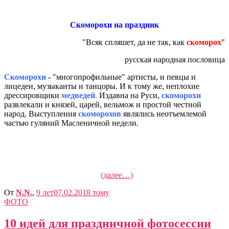
Скоморохи на праздник
"Всяк спляшет, да не так, как
скоморох
"
русская народная пословица
Скоморохи
- "многопрофильные" артисты, и певцы и
лицедеи, музыканты и танцоры. И к тому же, неплохие
дрессировщики
медведей
.
Издавна на Руси,
скоморохи
развлекали и князей, царей, вельмож и простой честной
народ. Выступления
скоморохов
являлись неотъемлемой
частью гуляний Масленичной недели.
(далее…)
От
N.N.
,
9 лет
07.02.2018
тому
ФОТО
10 идей для праздничной фотосессии