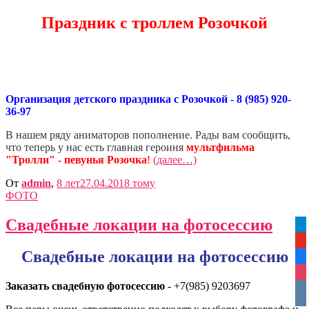
Праздник с троллем Розочкой
Организация детского праздника с Розочкой - 8 (985) 920-
36-97
В нашем ряду аниматоров пополнение. Рады вам сообщить,
что теперь у нас есть главная героиня
мультфильма
"Тролли" - певунья Розочка
!
(далее…)
От
admin
,
8 лет
27.04.2018
тому
ФОТО
Свадебные локации на фотосессию
tel
yo
Свадебные локации на фотосессию
fa
ins
Заказать свадебную фотосессию
- +7(985) 9203697
vko