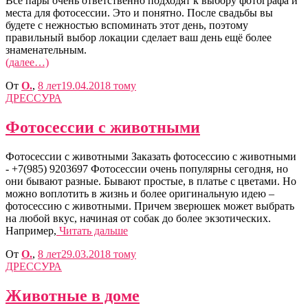
Все пары очень ответственно подходят к выбору фотографа и
места для фотосессии. Это и понятно. После свадьбы вы
будете с нежностью вспоминать этот день, поэтому
правильный выбор локации сделает ваш день ещё более
знаменательным.
(далее…)
От
O.
,
8 лет
19.04.2018
тому
ДРЕССУРА
Фотосессии с животными
Фотосессии с животными Заказать фотосессию с животными
- +7(985) 9203697 Фотосессии очень популярны сегодня, но
они бывают разные. Бывают простые, в платье с цветами. Но
можно воплотить в жизнь и более оригинальную идею –
фотосессию с животными. Причем зверюшек может выбрать
на любой вкус, начиная от собак до более экзотических.
Например,
Читать дальше
От
O.
,
8 лет
29.03.2018
тому
ДРЕССУРА
Животные в доме