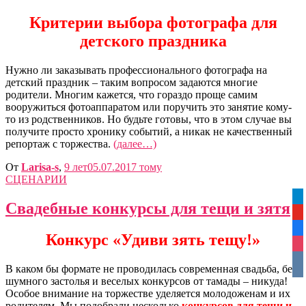
Критерии выбора фотографа для
детского праздника
Нужно ли заказывать профессионального фотографа на
детский праздник – таким вопросом задаются многие
родители. Многим кажется, что гораздо проще самим
вооружиться фотоаппаратом или поручить это занятие кому-
то из родственников. Но будьте готовы, что в этом случае вы
получите просто хронику событий, а никак не качественный
репортаж с торжества.
(далее…)
От
Larisa-s
,
9 лет
05.07.2017
тому
СЦЕНАРИИ
tel
Свадебные конкурсы для тещи и зятя
yo
fa
Конкурс «Удиви зять тещу!»
ins
vko
В каком бы формате не проводилась современная свадьба, без
шумного застолья и веселых конкурсов от тамады – никуда!
Особое внимание на торжестве уделяется молодоженам и их
родителям. Мы подобрали несколько
конкурсов для тещи и