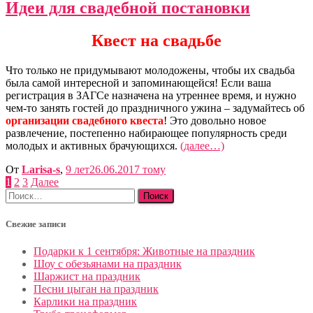
Идеи для свадебной постановки
Квест на свадьбе
Что только не придумывают молодожены, чтобы их свадьба
была самой интересной и запоминающейся! Если ваша
регистрация в ЗАГСе назначена на утреннее время, и нужно
чем-то занять гостей до праздничного ужина – задумайтесь об
организации свадебного квеста
! Это довольно новое
развлечение, постепенно набирающее популярность среди
молодых и активных брачующихся.
(далее…)
От
Larisa-s
,
9 лет
26.06.2017
тому
Пагинация
1
2
3
Далее
Найти:
записей
Свежие записи
Подарки к 1 сентября: Животные на праздник
Шоу с обезьянами на праздник
Шаржист на праздник
Песни цыган на праздник
Карлики на праздник