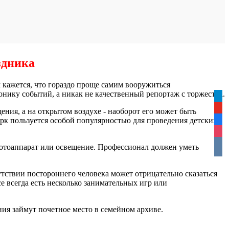
здника
 кажется, что гораздо проще самим вооружиться
ронику событий, а никак не качественный репортаж с торжества.
tele
yout
ния, а на открытом воздухе - наоборот его может быть
арк пользуется особой популярностью для проведения детских
face
inst
vkon
 фотоаппарат или освещение. Профессионал должен уметь
ствии постороннего человека может отрицательно сказаться
е всегда есть несколько занимательных игр или
ния займут почетное место в семейном архиве.