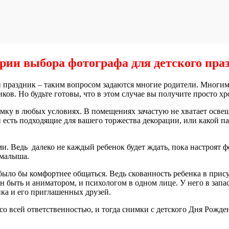
рии выбора фотографа для детского пра
 праздник – таким вопросом задаются многие родители. Многим
ков. Но будьте готовы, что в этом случае вы получите просто х
ку в любых условиях. В помещениях зачастую не хватает освеще
и есть подходящие для вашего торжества декорации, или какой п
ми. Ведь далеко не каждый ребенок будет ждать, пока настроят
 малыша.
ло бы комфортнее общаться. Ведь скованность ребенка в присут
 быть и аниматором, и психологом в одном лице. У него в запас
ка и его приглашенных друзей.
со всей ответственностью, и тогда снимки с детского Дня Рожде