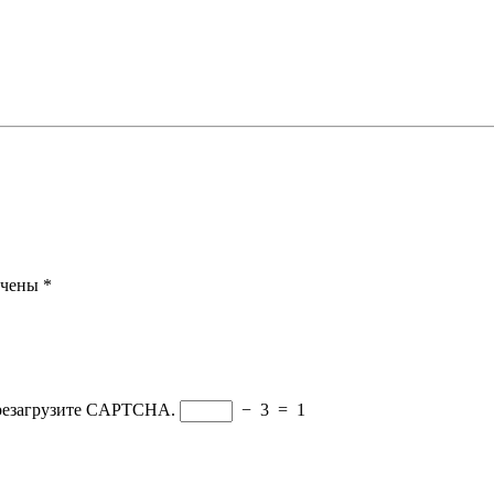
ечены
*
ерезагрузите CAPTCHA.
−
3
=
1