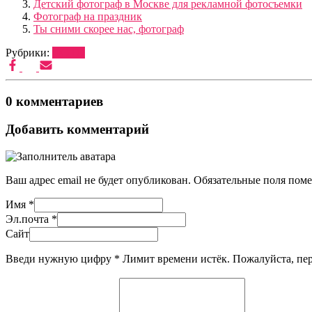
Детский фотограф в Москве для рекламной фотосъемки
Фотограф на праздник
Ты сними скорее нас, фотограф
Рубрики:
ФОТО
0 комментариев
Добавить комментарий
Ваш адрес email не будет опубликован.
Обязательные поля пом
Имя
*
Эл.почта
*
Сайт
Введи нужную цифру
*
Лимит времени истёк. Пожалуйста, п