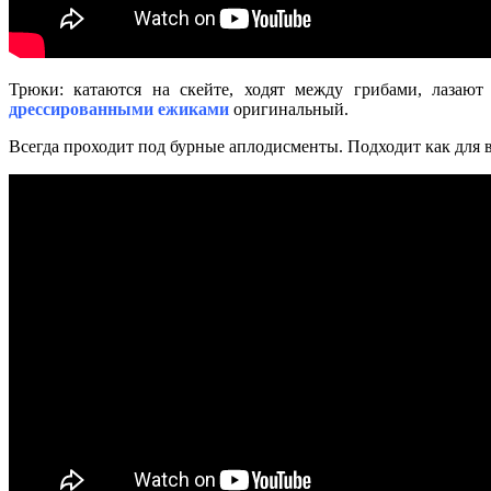
Трюки: катаются на скейте, ходят между грибами, лазают
дрессированными ежиками
оригинальный.
Всегда проходит под бурные аплодисменты. Подходит как для 