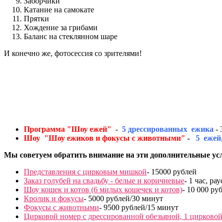
Заборчики
Катание на самокате
Прятки
Хождение за грибами
Баланс на стеклянном шаре
И конечно же, фотосессия со зрителями!
Программа "Шоу ежей"
-
5
дрессированных ежика
-
Шоу "Шоу ежиков и фокусы с животными"
-
5 ежей
Мы советуем обратить внимание на эти дополнительные ус
Представления с цирковым мишкой
- 15000 рублей
Заказ голубей на свадьбу - белые и коричневые
- 1 час, р
Шоу кошек и котов (6 милых кошечек и котов)
- 10 000 ру
Кролик и фокусы
- 5000 рублей/30 минут
Фокусы с животными
- 9500 рублей/15 минут
Цирковой номер с дрессированной обезьяной, 1 цирково