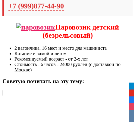
+7 (999)877-44-90
Паровозик детский
(безрельсовый)
2 вагончика, 16 мест и место для машиниста
Катание и зимой и летом
Рекомендуемый возраст - от 2-х лет
Стоимость - 6 часов - 24000 рублей (с доставкой по
Москве)
Советую почитать на эту тему:
tel
yo
fa
ins
vko