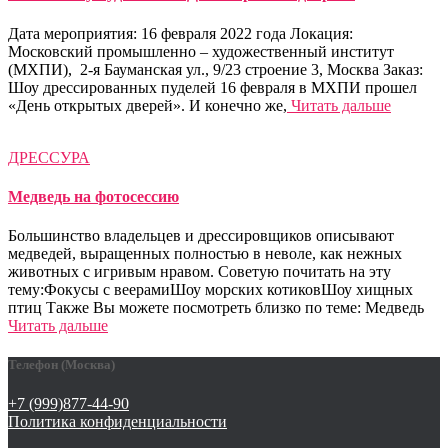
Дата мероприятия: 16 февраля 2022 года Локация:
Московский промышленно – художественный институт
(МХПИ), 2-я Бауманская ул., 9/23 строение 3, Москва Заказ:
Шоу дрессированных пуделей 16 февраля в МХПИ прошел
«День открытых дверей». И конечно же,
Читать дальше
ДРЕССУРА
Медведь на фотосессию
Большинство владельцев и дрессировщиков описывают
медведей, выращенных полностью в неволе, как нежных
животных с игривым нравом. Советую почитать на эту
тему:Фокусы с веерамиШоу морских котиковШоу хищных
птиц Также Вы можете посмотреть близко по теме: Медведь
Читать дальше
Телефон (Москва)
+7 (999)877-44-90
Политика конфиденциальности