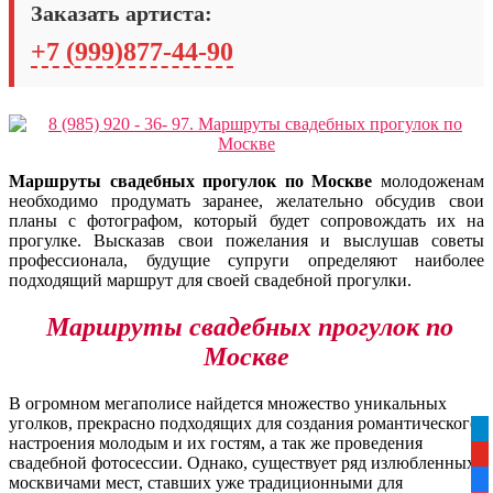
Заказать артиста:
+7 (999)877-44-90
Маршруты свадебных прогулок по Москве
молодоженам
необходимо продумать заранее, желательно обсудив свои
планы с фотографом, который будет сопровождать их на
прогулке. Высказав свои пожелания и выслушав советы
профессионала, будущие супруги определяют наиболее
подходящий маршрут для своей свадебной прогулки.
Маршруты свадебных прогулок по
Москве
В огромном мегаполисе найдется множество уникальных
уголков, прекрасно подходящих для создания романтического
tel
настроения молодым и их гостям, а так же проведения
yo
свадебной фотосессии. Однако, существует ряд излюбленных
москвичами мест, ставших уже традиционными для
fa