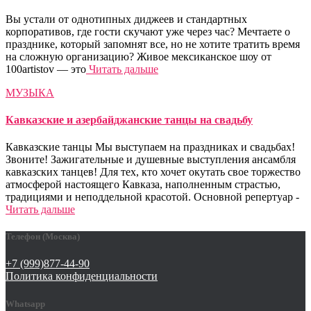
Вы устали от однотипных диджеев и стандартных
корпоративов, где гости скучают уже через час? Мечтаете о
празднике, который запомнят все, но не хотите тратить время
на сложную организацию? Живое мексиканское шоу от
100artistov — это
Читать дальше
МУЗЫКА
Кавказские и азербайджанские танцы на свадьбу
Кавказские танцы Мы выступаем на праздниках и свадьбах!
Звоните! Зажигательные и душевные выступления ансамбля
кавказских танцев! Для тех, кто хочет окутать свое торжество
атмосферой настоящего Кавказа, наполненным страстью,
традициями и неподдельной красотой. Основной репертуар -
Читать дальше
Телефон (Москва)
+7 (999)877-44-90
Политика конфиденциальности
Whatsapp