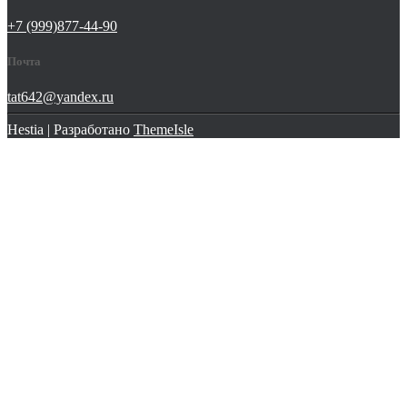
+7 (999)877-44-90
Почта
tat642@yandex.ru
Hestia | Разработано
ThemeIsle