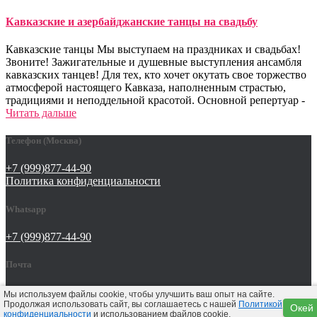
Кавказские и азербайджанские танцы на свадьбу
Кавказские танцы Мы выступаем на праздниках и свадьбах!
Звоните! Зажигательные и душевные выступления ансамбля
кавказских танцев! Для тех, кто хочет окутать свое торжество
атмосферой настоящего Кавказа, наполненным страстью,
традициями и неподдельной красотой. Основной репертуар -
Читать дальше
Телефон (Москва)
+7 (999)877-44-90
Политика конфиденциальности
Whatsapp
+7 (999)877-44-90
Почта
tat642@yandex.ru
Мы используем файлы cookie, чтобы улучшить ваш опыт на сайте.
Продолжая использовать сайт, вы соглашаетесь с нашей
Политикой
Окей
конфиденциальности
и использованием файлов cookie.