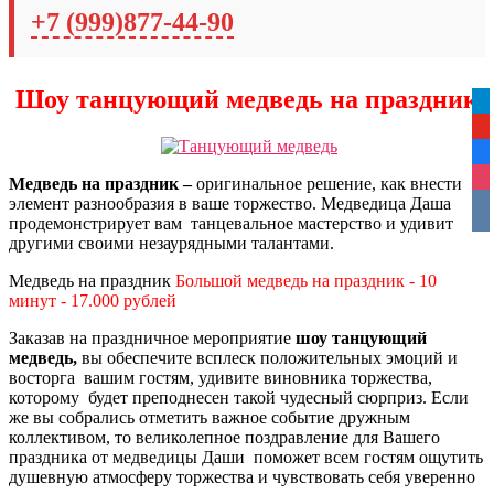
+7 (999)877-44-90
Шоу танцующий медведь на праздник
tel
yo
fa
ins
Медведь на праздник –
оригинальное решение, как внести
элемент разнообразия в ваше торжество. Медведица Даша
vko
продемонстрирует вам танцевальное мастерство и удивит
другими своими незаурядными талантами.
Медведь на праздник
Большой медведь на праздник - 10
минут - 17.000 рублей
Заказав на праздничное мероприятие
шоу танцующий
медведь,
вы обеспечите всплеск положительных эмоций и
восторга вашим гостям, удивите виновника торжества,
которому будет преподнесен такой чудесный сюрприз. Если
же вы собрались отметить важное событие дружным
коллективом, то великолепное поздравление для Вашего
праздника от медведицы Даши поможет всем гостям ощутить
душевную атмосферу торжества и чувствовать себя уверенно