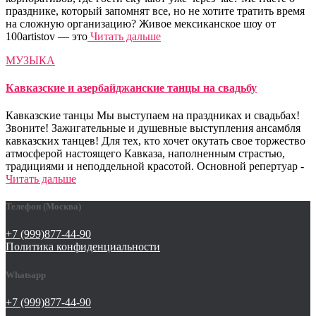
празднике, который запомнят все, но не хотите тратить время
на сложную организацию? Живое мексиканское шоу от
100artistov — это
Читать дальше
МУЗЫКА
Кавказские и азербайджанские танцы на свадьбу
Кавказские танцы Мы выступаем на праздниках и свадьбах!
Звоните! Зажигательные и душевные выступления ансамбля
кавказских танцев! Для тех, кто хочет окутать свое торжество
атмосферой настоящего Кавказа, наполненным страстью,
традициями и неподдельной красотой. Основной репертуар -
Читать дальше
Телефон (Москва)
+7 (999)877-44-90
Политика конфиденциальности
Whatsapp
+7 (999)877-44-90