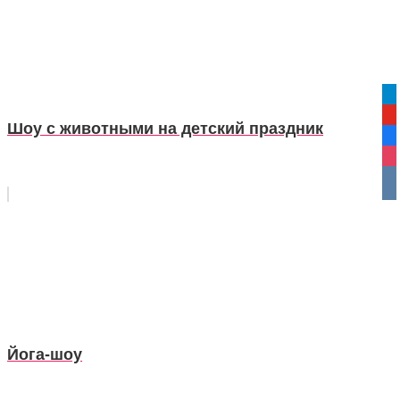
tel
yo
Шоу с животными на детский праздник
fa
ins
vko
Йога-шоу