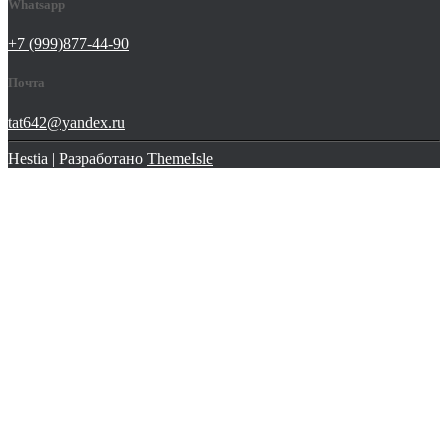
Whatsapp
+7 (999)877-44-90
Почта
tat642@yandex.ru
Hestia | Разработано
ThemeIsle