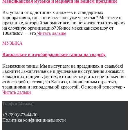
Мексиканская музыка и мариачи на вашем празднике
Вы устали от однотипных диджеев и стандартных
корпоративов, где гости скучают уже через час? Мечтаете о
празднике, который запомнят все, но не хотите тратить время
на сложную организацию? Живое мексиканское шоу от
100artistov — это
Читать дальше
МУЗЫКА
Кавказские и азербайджанские танцы на свадьбу
Кавказские танцы Мы выступаем на праздниках и свадьбах!
Звоните! Зажигательные и душевные выступления ансамбля
кавказских танцев! Для тех, кто хочет окутать свое торжество
атмосферой настоящего Кавказа, наполненным страстью,
традициями и неподдельной красотой. Основной репертуар -
Читать дальше
Телефон (Москва)
+7 (999)877-44-90
Политика конфиденциальности