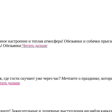
чное настроение и теплая атмосфера! Обезьянки и собачки прыг
ь! Обезьянки
Читать дальше
 где гости скучают уже через час? Мечтаете о празднике, котор
ать дальше
ните! Зажигательные и душевные выступления ансамбля кавказск