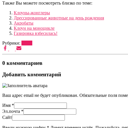
Также Вы можете посмотреть близко по теме:
Клоуны-жонглеры
Дрессированные животные на день рождения
Акробаты
Клоун на моноцикле
Газировка взбесилась!
Рубрики:
ШОУ
0 комментариев
Добавить комментарий
Ваш адрес email не будет опубликован.
Обязательные поля пом
Имя
*
Эл.почта
*
Сайт
Введи нужную цифру
*
Лимит времени истёк. Пожалуйста, п