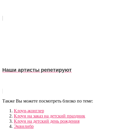
Наши артисты репетируют
Также Вы можете посмотреть близко по теме:
Клоун-жонглер
Клоун на заказ на детский праздник
Клоун на детский день рождения
Эквилибр