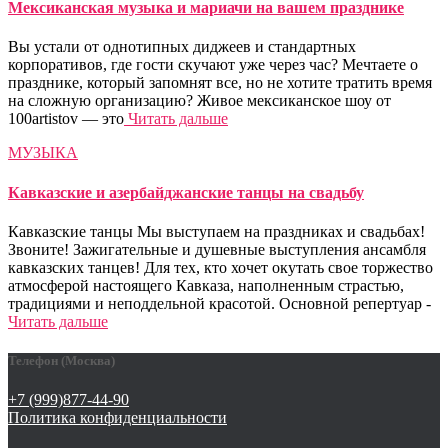
Мексиканская музыка и мариачи на вашем празднике
Вы устали от однотипных диджеев и стандартных
корпоративов, где гости скучают уже через час? Мечтаете о
празднике, который запомнят все, но не хотите тратить время
на сложную организацию? Живое мексиканское шоу от
100artistov — это
Читать дальше
МУЗЫКА
Кавказские и азербайджанские танцы на свадьбу
Кавказские танцы Мы выступаем на праздниках и свадьбах!
Звоните! Зажигательные и душевные выступления ансамбля
кавказских танцев! Для тех, кто хочет окутать свое торжество
атмосферой настоящего Кавказа, наполненным страстью,
традициями и неподдельной красотой. Основной репертуар -
Читать дальше
Телефон (Москва)
+7 (999)877-44-90
Политика конфиденциальности