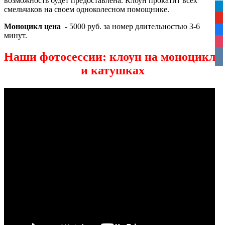
возможность будет предоставлена. Клоун прокатит всех
tel
смельчаков на своем одноколесном помощнике.
yo
Моноцикл цена
- 5000 руб. за номер длительностью 3-6
fa
минут.
ins
Наши фотосессии: клоун на моноцикле
vko
и катушках