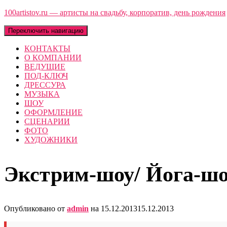
100artistov.ru — артисты на свадьбу, корпоратив, день рождения
Переключить навигацию
КОНТАКТЫ
О КОМПАНИИ
ВЕДУЩИЕ
ПОД-КЛЮЧ
ДРЕССУРА
МУЗЫКА
ШОУ
ОФОРМЛЕНИЕ
СЦЕНАРИИ
ФОТО
ХУДОЖНИКИ
Экстрим-шоу/ Йога-ш
Опубликовано от
admin
на
15.12.2013
15.12.2013