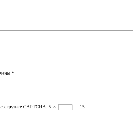
ечены
*
ерезагрузите CAPTCHA.
5
×
=
15