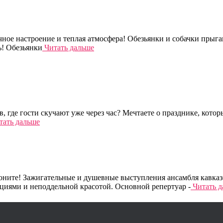
чное настроение и теплая атмосфера! Обезьянки и собачки прыг
ь! Обезьянки
Читать дальше
 где гости скучают уже через час? Мечтаете о празднике, котор
ать дальше
ните! Зажигательные и душевные выступления ансамбля кавказск
циями и неподдельной красотой. Основной репертуар -
Читать д