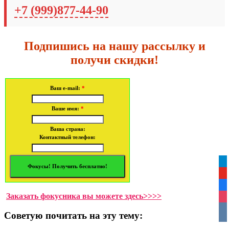
+7 (999)877-44-90
Подпишись на нашу рассылку и
получи скидки!
Ваш e-mail:
*
Ваше имя:
*
Ваша страна:
Контактный телефон:
tel
yo
fa
Заказать фокусника вы можете здесь>>>>
ins
vko
Советую почитать на эту тему: