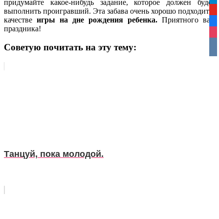
tel
придумайте какое-нибудь задание, которое должен будет
выполнить проигравший. Эта забава очень хорошо подходит в
yo
качестве
игры на дне рождения ребенка.
Приятного вам
fa
праздника!
ins
vko
Советую почитать на эту тему:
Танцуй, пока молодой.