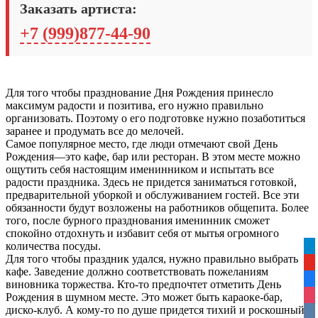
Заказать артиста:
+7 (999)877-44-90
Для того чтобы празднование Дня Рождения принесло
максимум радости и позитива, его нужно правильно
организовать. Поэтому о его подготовке нужно позаботиться
заранее и продумать все до мелочей.
Самое популярное место, где люди отмечают свой День
Рождения—это кафе, бар или ресторан. В этом месте можно
ощутить себя настоящим именинником и испытать все
радости праздника. Здесь не придется заниматься готовкой,
предварительной уборкой и обслуживанием гостей. Все эти
обязанности будут возложены на работников общепита. Более
того, после бурного празднования именинник сможет
спокойно отдохнуть и избавит себя от мытья огромного
количества посуды.
tel
Для того чтобы праздник удался, нужно правильно выбрать
yo
кафе. Заведение должно соответствовать пожеланиям
fa
виновника торжества. Кто-то предпочтет отметить День
Рождения в шумном месте. Это может быть караоке-бар,
ins
диско-клуб. А кому-то по душе придется тихий и роскошный
vko