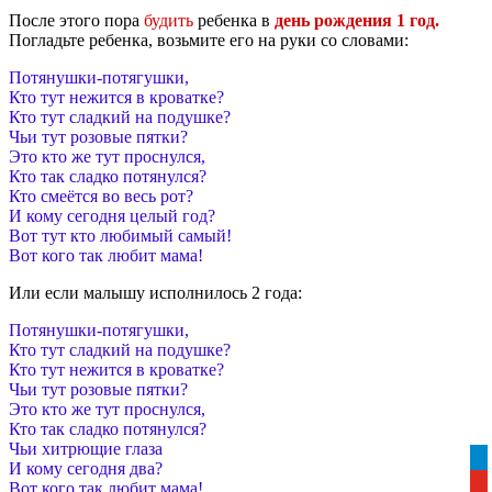
После этого пора
будить
ребенка в
день рождения 1 год.
Погладьте ребенка, возьмите его на руки со словами:
Потянушки-потягушки,
Кто тут нежится в кроватке?
Кто тут сладкий на подушке?
Чьи тут розовые пятки?
Это кто же тут проснулся,
Кто так сладко потянулся?
Кто смеётся во весь рот?
И кому сегодня целый год?
Вот тут кто любимый самый!
Вот кого так любит мама!
Или если малышу исполнилось 2 года:
Потянушки-потягушки,
Кто тут сладкий на подушке?
Кто тут нежится в кроватке?
Чьи тут розовые пятки?
Это кто же тут проснулся,
Кто так сладко потянулся?
Чьи хитрющие глаза
tel
И кому сегодня два?
yo
Вот кого так любит мама!