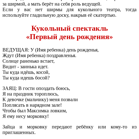
за ширмой, а мать берёт на себя роль ведущей.
Если у вас нет ширмы для кукольного театра, тогда
используйте гладильную доску, накрыв её скатертью.
Кукольный спектакль
«Первый день рождения»
ВЕДУЩАЯ: У (Имя ребенка) день рожденья,
Ждут (Имя ребенка) поздравленья.
Солнце раненько встает,
Видит - заинька идет.
Ты куда идёшь, косой,
Ты куда идешь босой?
ЗАЯЦ: В гости опоздать боюсь,
Я на праздник тороплюсь,
К девочке (мальчику) меня позвали
Поплясать в нарядном зале!
Чтобы был Максимка ловким,
Я ему несу морковку!
Зайца и морковку передают ребёнку или кому-то из
приглашенных.