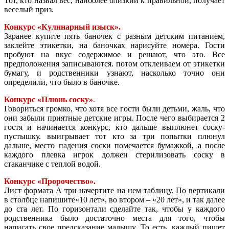
Тот, кто назвал вес, наиболее близкий к правильной, получает
веселый приз.
Конкурс «Кулинарный изыск».
Заранее купите пять баночек с разным детским питанием,
заклейте этикетки, на баночках нарисуйте номера. Гости
пробуют на вкус содержимое и решают, что это. Все
предположения записываются. потом отклеиваем от этикетки
бумагу, и родственники узнают, насколько точно они
определили, что было в баночке.
Конкурс «Плюнь соску»
.
Говориться громко, что хотя все гости были детьми, жаль, что
они забыли приятные детские игры. После чего выбирается 2
гостя и начинается конкурс, кто дальше выплюнет соску-
пустышку. выигрывает тот кто за три попытки плюнул
дальше, место падения соски помечается бумажкой, а после
каждого плевка игрок должен стерилизовать соску в
стаканчике с теплой водой.
Конкурс «Пророчество».
Лист формата А три начертите на нем таблицу. По вертикали
в столбце напишите«10 лет», во втором – «20 лет», и так далее
до ста лет. По горизонтали сделайте так, чтобы у каждого
родственника было достаточно места для того, чтобы
написать свое предсказание малышу. То есть, каждый пишет