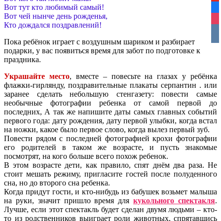
Вот тут кто любимый самый!
fa
Вот чей нынче день рожденья,
ins
Кто дождался поздравлений!
vko
Пока ребёнок играет с воздушным шариком и разбирает
подарки, у вас появиться время для забот по подготовке к
праздника.
Украшайте место
, вместе – повесьте на глазах у ребёнка
флажки-гирлянду, поздравительные плакаты серпантин . или
заранее сделать небольшую стенгазету: повести самые
необычные фотографии ребенка от самой первой до
последних, А так же напишите даты самых главных событий
первого года: дату рождения, дату первой улыбки, когда встал
на ножки, какое было первое слово, когда вылез первый зуб.
Повести рядом с последней фотографией крохи фотографии
его родителей в таком же возрасте, и пусть знакомые
посмотрят, на кого больше всего похож ребенок.
В этом возрасте дети, как правило, спят днём два раза. Не
стоит мешать режиму, пригласите гостей после полуденного
сна, но до второго сна ребенка.
Когда придут гости, и кто-нибудь из бабушек возьмет малыша
на руки, значит пришло время
для
кукольного спектакля
.
Лучше, если этот спектакль будет сделан двумя людьми – кто-
то из родственников выиграет роли животных, спрятавшись