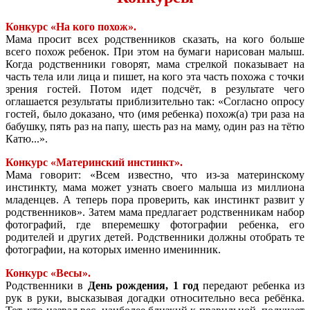
Конкурс «На кого похож».
Мама просит всех родственников сказать, на кого больше
всего похож ребенок. При этом на бумаги нарисован малыш.
Когда родственники говорят, мама стрелкой показывает на
часть тела или лица и пишет, на кого эта часть похожа с точки
зрения гостей. Потом идет подсчёт, в результате чего
оглашается результаты приблизительно так: «Согласно опросу
гостей, было доказано, что (имя ребенка) похож(а) три раза на
бабушку, пять раз на папу, шесть раз на маму, один раз на тётю
Катю...».
Конкурс «Материнский инстинкт».
Мама говорит: «Всем известно, что из-за материнскому
инстинкту, мама может узнать своего малыша из миллиона
младенцев. А теперь пора проверить, как инстинкт развит у
родственников». Затем мама предлагает родственникам набор
фотографий, где вперемешку фотографии ребенка, его
родителей и других детей. Родственники должны отобрать те
фотографии, на которых именно именинник.
Конкурс «Весы».
Родственники в
День рождения, 1 год
передают ребенка из
рук в руки, высказывая догадки относительно веса ребёнка.