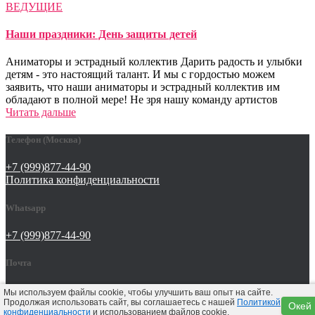
ВЕДУЩИЕ
Наши праздники: День защиты детей
Аниматоры и эстрадный коллектив Дарить радость и улыбки
детям - это настоящий талант. И мы с гордостью можем
заявить, что наши аниматоры и эстрадный коллектив им
обладают в полной мере! Не зря нашу команду артистов
Читать дальше
Телефон (Москва)
+7 (999)877-44-90
Политика конфиденциальности
Whatsapp
+7 (999)877-44-90
Почта
tat642@yandex.ru
Мы используем файлы cookie, чтобы улучшить ваш опыт на сайте.
Продолжая использовать сайт, вы соглашаетесь с нашей
Политикой
Окей
конфиденциальности
и использованием файлов cookie.