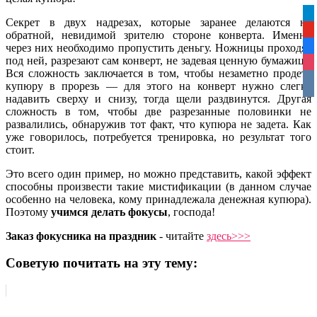
tel
Секрет в двух надрезах, которые заранее делаются на
yo
обратной, невидимой зрителю стороне конверта. Именно
через них необходимо пропустить деньгу. Ножницы проходят
fa
под ней, разрезают сам конверт, не задевая ценную бумажицу.
ins
Вся сложность заключается в том, чтобы незаметно продеть
vko
купюру в прорезь — для этого на конверт нужно слегка
надавить сверху и снизу, тогда щели раздвинутся. Другая
сложность в том, чтобы две разрезанные половинки не
развалились, обнаружив тот факт, что купюра не задета. Как
уже говорилось, потребуется тренировка, но результат того
стоит.
Это всего один пример, но можно представить, какой эффект
способны произвести такие мистификации (в данном случае
особенно на человека, кому принадлежала денежная купюра).
Поэтому
учимся делать фокусы
, господа!
Заказ фокусника на праздник
- читайте
здесь>>>
Советую почитать на эту тему: