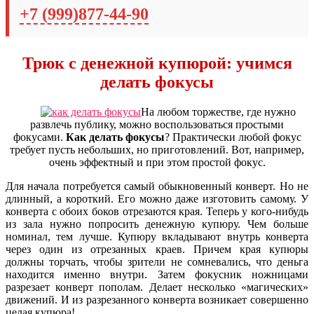
+7 (999)877-44-90
Трюк с денежной купюрой: учимся
делать фокусы
На любом торжестве, где нужно
развлечь публику, можно воспользоваться простыми
фокусами.
Как делать фокусы
? Практически любой фокус
требует пусть небольших, но приготовлений. Вот, например,
очень эффектный и при этом простой фокус.
Для начала потребуется самый обыкновенный конверт. Но не
длинный, а короткий. Его можно даже изготовить самому. У
конверта с обоих боков отрезаются края. Теперь у кого-нибудь
из зала нужно попросить денежную купюру. Чем больше
номинал, тем лучше. Купюру вкладывают внутрь конверта
через один из отрезанных краев. Причем края купюры
должны торчать, чтобы зрители не сомневались, что деньга
находится именно внутри. Затем фокусник ножницами
разрезает конверт пополам. Делает несколько «магических»
движений. И из разрезанного конверта возникает совершенно
целая купюра!