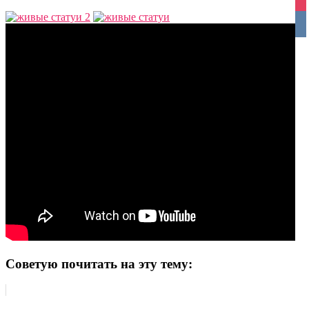
ins
vko
Советую почитать на эту тему: