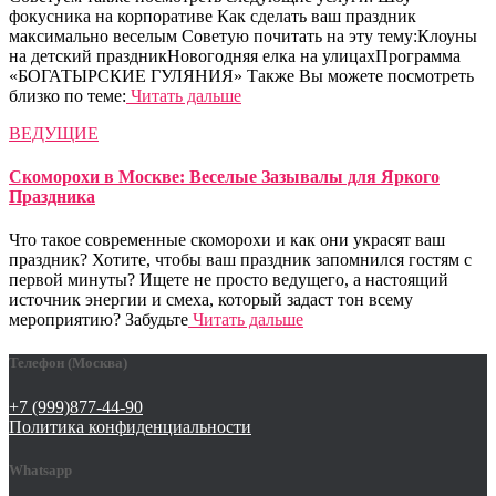
фокусника на корпоративе Как сделать ваш праздник
максимально веселым Советую почитать на эту тему:Клоуны
на детский праздникНовогодняя елка на улицахПрограмма
«БОГАТЫРСКИЕ ГУЛЯНИЯ» Также Вы можете посмотреть
близко по теме:
Читать дальше
ВЕДУЩИЕ
Скоморохи в Москве: Веселые Зазывалы для Яркого
Праздника
Что такое современные скоморохи и как они украсят ваш
праздник? Хотите, чтобы ваш праздник запомнился гостям с
первой минуты? Ищете не просто ведущего, а настоящий
источник энергии и смеха, который задаст тон всему
мероприятию? Забудьте
Читать дальше
Телефон (Москва)
+7 (999)877-44-90
Политика конфиденциальности
Whatsapp