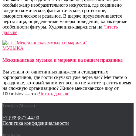
особый жанр изобразительного искусства, где соединено
воедино комическое, фантастическое, гротескное,
юмористическое и реальное. В шарже преувеличиваются
черты лица, определенные манеры поведения, характерные
особенности фигуры. Художники-шаржисты на
Читать
дальше
МУЗЫКА
Мексиканская музыка и мариачи на вашем празднике
Вы устали от однотипных диджеев и стандартных
корпоративов, где гости скучают уже через час? Мечтаете о
празднике, который запомнят все, но не хотите тратить время
на сложную организацию? Живое мексиканское шоу от
100artistov — это
Читать дальше
Телефон (Москва)
+7 (999)877-44-90
Политика конфиденциальности
Whatsapp