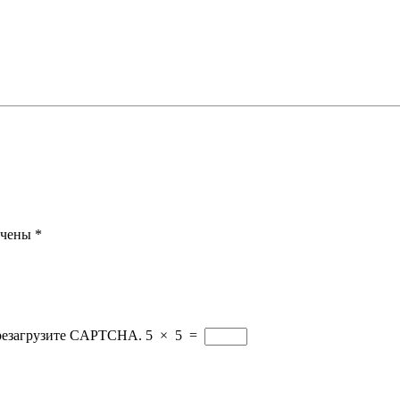
ечены
*
ерезагрузите CAPTCHA.
5
×
5
=