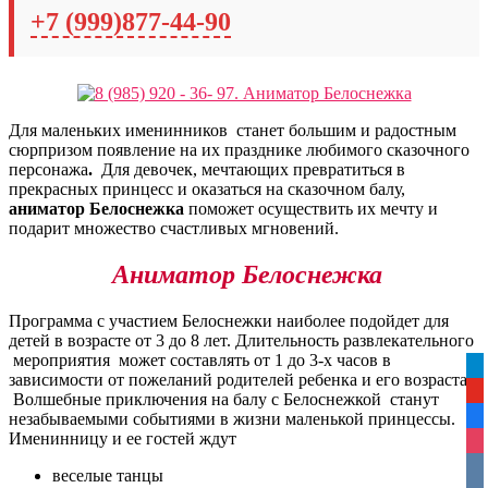
+7 (999)877-44-90
Для маленьких именинников станет большим и радостным
сюрпризом появление на их празднике любимого сказочного
персонажа
.
Для девочек, мечтающих превратиться в
прекрасных принцесс и оказаться на сказочном балу,
аниматор Белоснежка
поможет осуществить их мечту и
подарит множество счастливых мгновений.
Аниматор Белоснежка
Программа с участием Белоснежки наиболее подойдет для
детей в возрасте от 3 до 8 лет. Длительность развлекательного
мероприятия может составлять от 1 до 3-х часов в
tel
зависимости от пожеланий родителей ребенка и его возраста.
yo
Волшебные приключения на балу с Белоснежкой станут
незабываемыми событиями в жизни маленькой принцессы.
fa
Именинницу и ее гостей ждут
ins
vko
веселые танцы