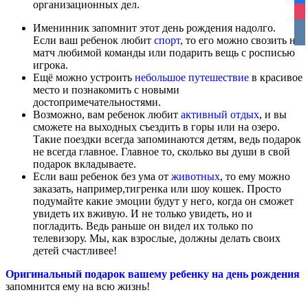
организационных дел.
ins
Именинник запомнит этот день рождения надолго.
vko
Если ваш ребенок любит
спорт,
то его можно свозить на
матч любимой команды или подарить вещь с росписью
игрока.
Ещё можно устроить
небольшое путешествие
в красивое
место и познакомить с новыми
достопримечательностями.
Возможно, вам ребенок любит
активный отдых
, и вы
сможете на выходных съездить в горы или на озеро.
Такие поездки всегда запоминаются детям, ведь подарок
не всегда главное. Главное то, сколько вы души в свой
подарок вкладываете.
Если ваш ребенок без ума от
животных
, то ему можно
заказать, например,тигренка или шоу кошек. Просто
подумайте какие эмоции будут у него, когда он сможет
увидеть их вживую. И не только увидеть, но и
погладить. Ведь раньше он видел их только по
телевизору. Мы, как взрослые, должны делать своих
детей счастливее!
Оригинальный подарок вашему ребенку на день рождения
запомнится ему на всю жизнь!