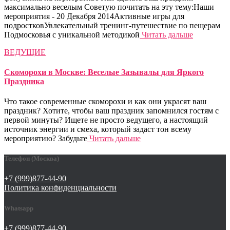
максимально веселым Советую почитать на эту тему:Наши
мероприятия - 20 Декабря 2014Активные игры для
подростковУвлекательный тренинг-путешествие по пещерам
Подмосковья с уникальной методикой
Читать дальше
ВЕДУЩИЕ
Скоморохи в Москве: Веселые Зазывалы для Яркого
Праздника
Что такое современные скоморохи и как они украсят ваш
праздник? Хотите, чтобы ваш праздник запомнился гостям с
первой минуты? Ищете не просто ведущего, а настоящий
источник энергии и смеха, который задаст тон всему
мероприятию? Забудьте
Читать дальше
Телефон (Москва)
+7 (999)877-44-90
Политика конфиденциальности
Whatsapp
+7 (999)877-44-90